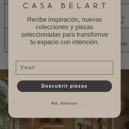
Proceso
Artesanal y
Artesanal y
Recibe inspiración, nuevas
consciente
consciente
colecciones y piezas
seleccionadas para transformar
Experiencia
Se siente, no
tu espacio con intención.
Solo funcional
solo se ve
Email
Descubrir piezas
NO, Gracias