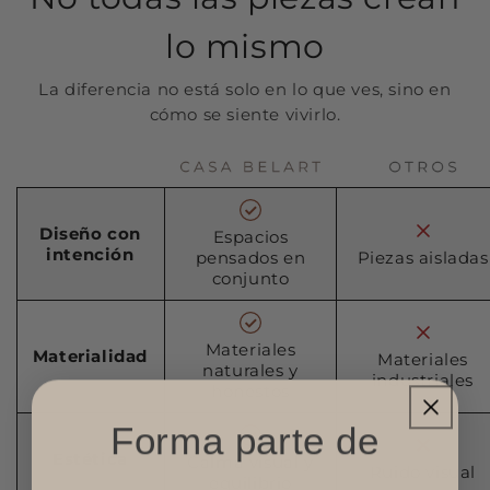
lo mismo
La diferencia no está solo en lo que ves, sino en
cómo se siente vivirlo.
Diseño con
Espacios
intención
pensados en
Piezas aisladas
conjunto
Materiales
Materialidad
Materiales
naturales y
industriales
honestos
Forma parte de
Estética
Calma visual y
Ruido visual
equilibrio