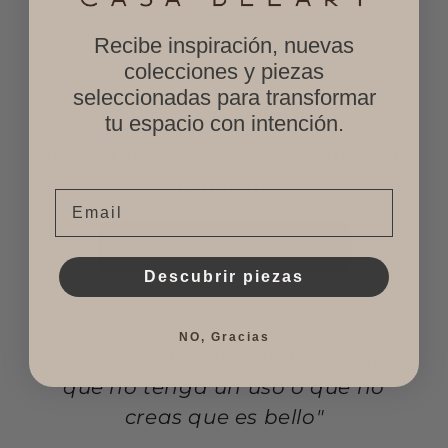
Recibe inspiración, nuevas
colecciones y piezas
seleccionadas para transformar
tu espacio con intención.
¿Te gustaría acompañamiento en tu
espacio?
Email
👉 Iniciar acompañamiento
Descubrir piezas
NO, Gracias
“No tengas nada en tu hogar
que no tenga un uso o que no
creas que es bello"