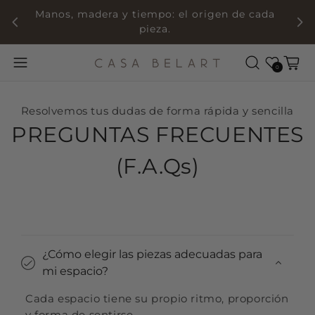
Manos, madera y tiempo: el origen de cada
pieza.
Wishlist
Cart
0
Resolvemos tus dudas de forma rápida y sencilla
PREGUNTAS FRECUENTES
(F.A.Qs)
Collapsible content
¿Cómo elegir las piezas adecuadas para
mi espacio?
Cada espacio tiene su propio ritmo, proporción
y forma de sentirse.