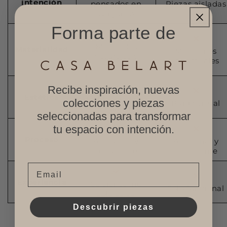
intención
pensados en
Piezas aisladas
conjunto
Forma parte de
Materiales
Materialidad
Materiales
naturales y
industriales
honestos
Recibe inspiración, nuevas
Estética
Calma visual y
colecciones y piezas
Ruido visual
equilibrio
seleccionadas para transformar
tu espacio con intención.
Proceso
Artesanal y
Artesanal y
consciente
consciente
Email
Experiencia
Se siente, no
Solo funcional
solo se ve
Descubrir piezas