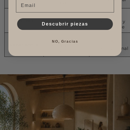
Email
equilibrio
Proceso
Artesanal y
Artesanal y
Descubrir piezas
consciente
consciente
NO, Gracias
Experiencia
Se siente, no
Solo funcional
solo se ve