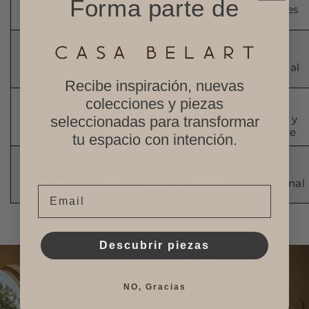
Forma parte de
naturales y
industriales
honestos
Estética
Calma visual y
Ruido visual
equilibrio
Recibe inspiración, nuevas
colecciones y piezas
Proceso
Artesanal y
Artesanal y
seleccionadas para transformar
consciente
consciente
tu espacio con intención.
Experiencia
Se siente, no
Solo funcional
solo se ve
Email
Descubrir piezas
NO, Gracias