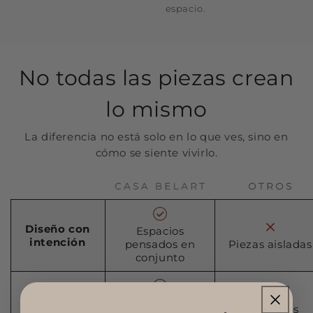
espacio.
No todas las piezas crean
lo mismo
La diferencia no está solo en lo que ves, sino en
cómo se siente vivirlo.
Diseño con
Espacios
intención
pensados en
Piezas aisladas
conjunto
Materiales
Materialidad
Materiales