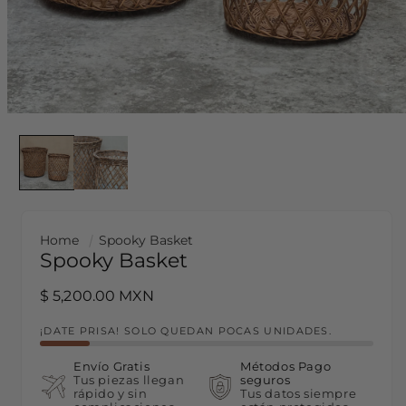
Home
Spooky Basket
Spooky Basket
Regular price
$ 5,200.00 MXN
¡DATE PRISA! SOLO QUEDAN POCAS UNIDADES.
Envío Gratis
Métodos Pago
Tus piezas llegan
seguros
rápido y sin
Tus datos siempre