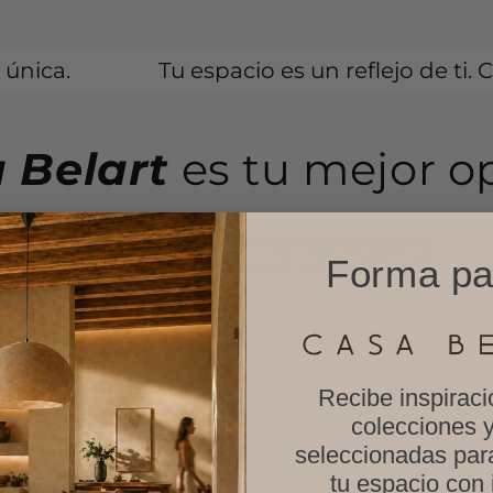
u espacio es un reflejo de ti. Con nuestros m
 Belart
es tu mejor o
¡Te contamos por qué!
Forma pa
Recibe inspirac
colecciones 
seleccionadas par
tu espacio con 