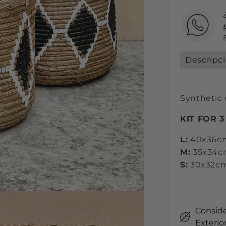
Descripc
Synthetic 
KIT FOR 
L:
40x36c
M:
35x34c
S:
30x32c
Conside
Exterio