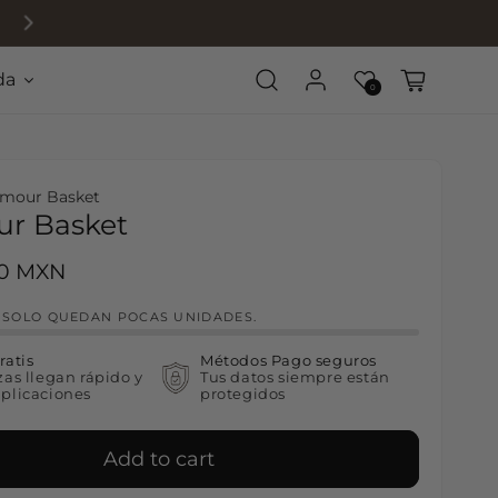
da
Log in
Wishlist
Cart
0
mour Basket
r Basket
rice
00 MXN
! SOLO QUEDAN POCAS UNIDADES.
ratis
Métodos Pago seguros
zas llegan rápido y
Tus datos siempre están
plicaciones
protegidos
Add to cart