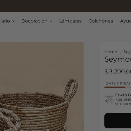
Espacios que sostienen
iario
Decoración
Lámparas
Colchones
Ayu
Home
Sey
Seymou
Regular p
$ 3,200.
¡DATE PRISA
Envío G
Tus pie
sin com