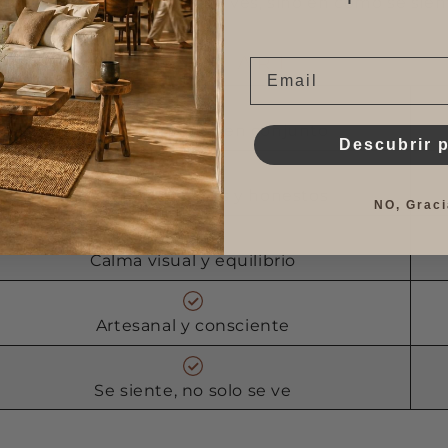
ncia no está solo en lo que ves, sino en cómo se sient
Email
Espacios pensados en conjunto
Descubrir 
Materiales naturales y honestos
NO, Graci
Calma visual y equilibrio
Artesanal y consciente
Se siente, no solo se ve