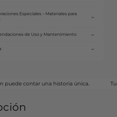
raciones Especiales – Materiales para
r
ndaciones de Uso y Mantenimiento
a
ar una historia única.
Tu espacio es u
pción