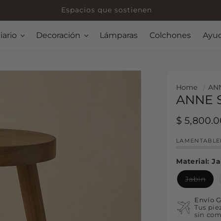
Manos, madera y tiempo: el origen de cada pieza.
iario
Decoración
Lámparas
Colchones
Ayu
Home
AN
ANNE 
Regular p
$ 5,800.
LAMENTABLEM
Material:
Ja
Variant sol
Jabín
Envío G
Tus pie
sin com