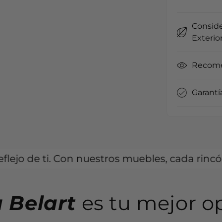
Conside
Exterio
Recome
Garantí
. Con nuestros muebles, cada rincón puede cont
 Belart
es tu mejor o