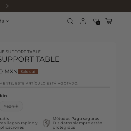
da
Log in
Wishlist
Cart
0
NE SUPPORT TABLE
SUPPORT TABLE
rice
00 MXN
Sold out
ENTE, ESTE ARTÍCULO ESTÁ AGOTADO.
bín
d out or unavailable
Variant sold out or unavailable
Yaznik
ratis
Métodos Pago seguros
zas llegan rápido y
Tus datos siempre están
plicaciones
protegidos