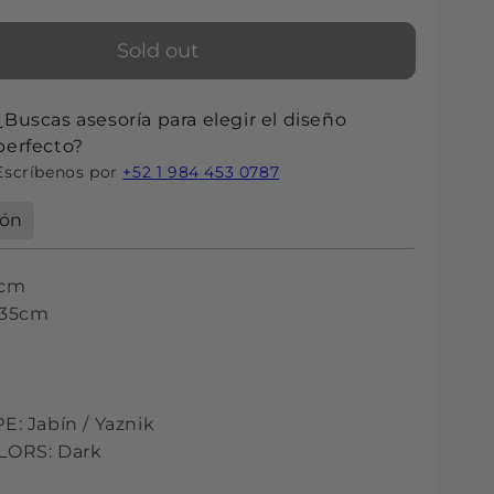
Sold out
¿Buscas asesoría para elegir el diseño
perfecto?
Escríbenos por
+52 1 984 453 0787
ión
5cm
 35cm
PE:
Jabín / Yaznik
ORS: Dark