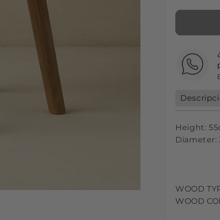
Descripc
Height: 5
Diameter:
WOOD TY
WOOD COL