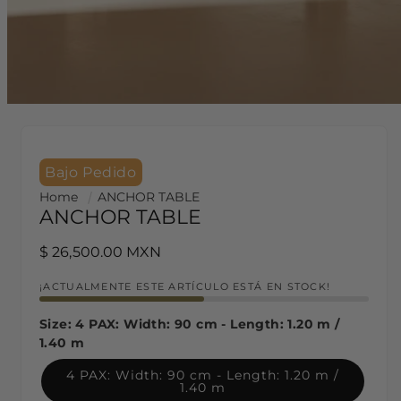
Bajo Pedido
Home
ANCHOR TABLE
ANCHOR TABLE
Regular price
$ 26,500.00 MXN
¡ACTUALMENTE ESTE ARTÍCULO ESTÁ EN STOCK!
Size:
4 PAX: Width: 90 cm - Length: 1.20 m /
1.40 m
4 PAX: Width: 90 cm - Length: 1.20 m /
1.40 m