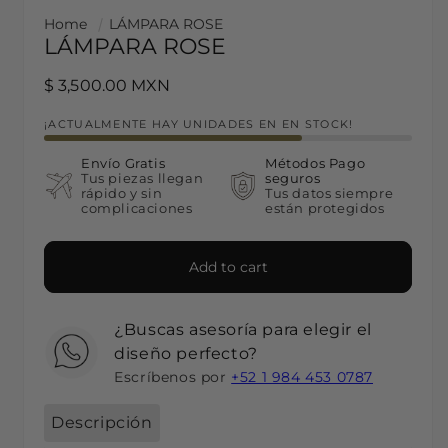
Home
LÁMPARA ROSE
LÁMPARA ROSE
Regular price
$ 3,500.00 MXN
¡ACTUALMENTE HAY UNIDADES EN EN STOCK!
Envío Gratis
Métodos Pago
Tus piezas llegan
seguros
rápido y sin
Tus datos siempre
complicaciones
están protegidos
Add to cart
¿Buscas asesoría para elegir el
diseño perfecto?
Escríbenos por
+52 1 984 453 0787
Descripción