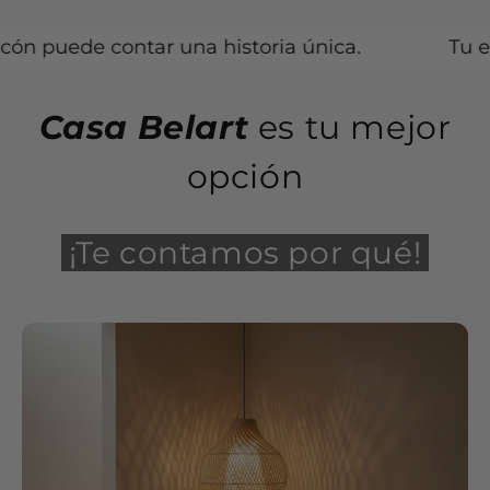
puede contar una historia única.
Tu espaci
Casa Belart
es tu mejor
opción
¡Te contamos por qué!