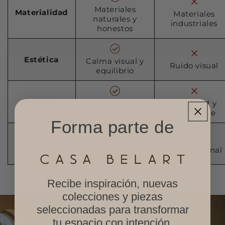
Materiales
Materialidad
Materiales
naturales y
industriales
honestos
Estética
Calma visual y
Ruido visual
equilibrio
Proceso
Artesanal y
Artesanal y
consciente
consciente
Forma parte de
Experiencia
Se siente, no
Solo funcional
solo se ve
Recibe inspiración, nuevas
colecciones y piezas
seleccionadas para transformar
tu espacio con intención.