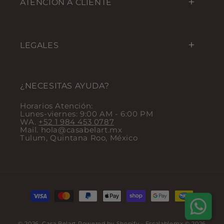
ATENCIÓN A CLIENTE
LEGALES
¿NECESITAS AYUDA?
Horarios Atención:
Lunes-viernes: 9:00 AM - 6:00 PM
WA.
+52 1 984 453 0787
Mail. hola@casabelart.mx
Tulum, Quintana Roo, México
Payment methods
© 2026,
Casa Belart
Powered by Shopify
- Escalablemx © 2026