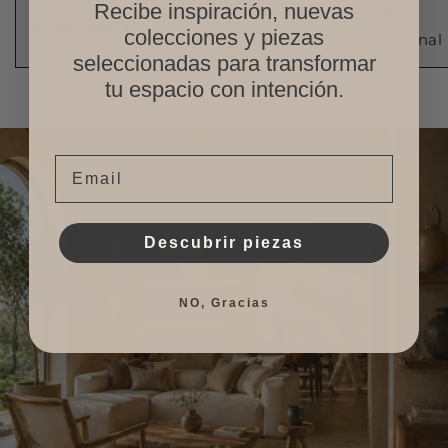
Recibe inspiración, nuevas
Experiencia
Se siente, no
colecciones y piezas
Solo funcional
solo se ve
seleccionadas para transformar
tu espacio con intención.
Email
Descubrir piezas
NO, Gracias