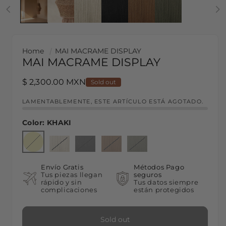
Home
MAI MACRAME DISPLAY
MAI MACRAME DISPLAY
Regular price
$ 2,300.00 MXN
Sold out
LAMENTABLEMENTE, ESTE ARTÍCULO ESTÁ AGOTADO.
Color:
KHAKI
KHAKI
Variant sold out or unavailable
BONE
Variant sold out or unavailable
BLACK
Variant sold out or unavailable
OLD GOLD
Variant sold out or unavailable
OLIVE GREEN
Variant sold out or unav
Envío Gratis
Métodos Pago
Tus piezas llegan
seguros
rápido y sin
Tus datos siempre
complicaciones
están protegidos
Sold out