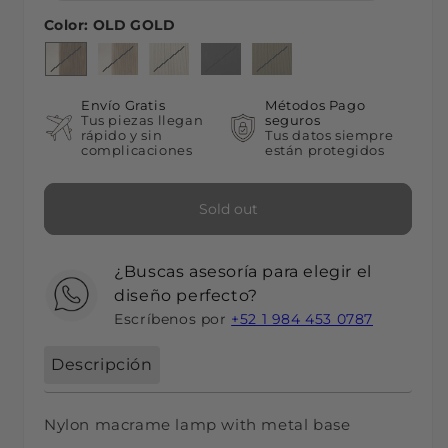
Color:
OLD GOLD
OLD GOLD
Variant sold out or unavailable
KHAKI
Variant sold out or unavailable
BONE
Variant sold out or unavailable
BLACK
Variant sold out or unavailable
OLIVE GREEN
Variant sold out or unav
Envío Gratis
Métodos Pago
Tus piezas llegan
seguros
rápido y sin
Tus datos siempre
complicaciones
están protegidos
Sold out
¿Buscas asesoría para elegir el
diseño perfecto?
Escríbenos por
+52 1 984 453 0787
Descripción
Nylon macrame lamp with metal base