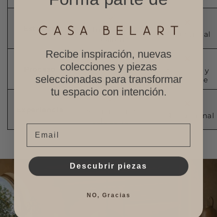
Estética
Calma visual y
Ruido visual
equilibrio
Recibe inspiración, nuevas
colecciones y piezas
Proceso
Artesanal y
Artesanal y
seleccionadas para transformar
consciente
consciente
tu espacio con intención.
Experiencia
Se siente, no
Solo funcional
solo se ve
Email
Descubrir piezas
NO, Gracias