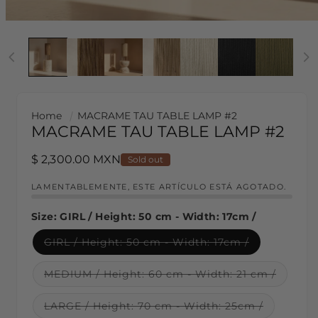
Home
MACRAME TAU TABLE LAMP #2
MACRAME TAU TABLE LAMP #2
Regular price
$ 2,300.00 MXN
Sold out
LAMENTABLEMENTE, ESTE ARTÍCULO ESTÁ AGOTADO.
Size:
GIRL / Height: 50 cm - Width: 17cm /
Variant sold out or unavailable
GIRL / Height: 50 cm - Width: 17cm /
Variant sold out or unavailable
MEDIUM / Height: 60 cm - Width: 21 cm /
Variant sold out or unavailable
LARGE / Height: 70 cm - Width: 25cm /