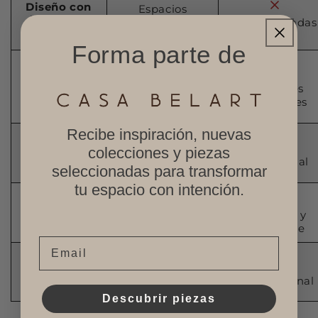
Diseño con
Espacios
intención
pensados en
Piezas aisladas
conjunto
Forma parte de
Materiales
Materialidad
Materiales
naturales y
industriales
honestos
Recibe inspiración, nuevas
colecciones y piezas
Estética
Calma visual y
Ruido visual
equilibrio
seleccionadas para transformar
tu espacio con intención.
Proceso
Artesanal y
Artesanal y
consciente
consciente
Email
Experiencia
Se siente, no
Solo funcional
solo se ve
Descubrir piezas