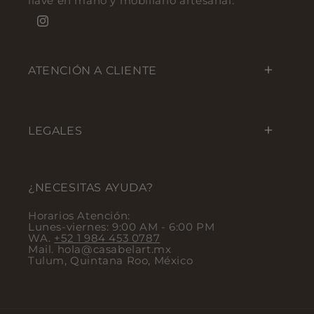
llave en mano y mobiliario artesanal.
Instagram
ATENCIÓN A CLIENTE
LEGALES
¿NECESITAS AYUDA?
Horarios Atención:
Lunes-viernes: 9:00 AM - 6:00 PM
WA.
+52 1 984 453 0787
Mail. hola@casabelart.mx
Tulum, Quintana Roo, México