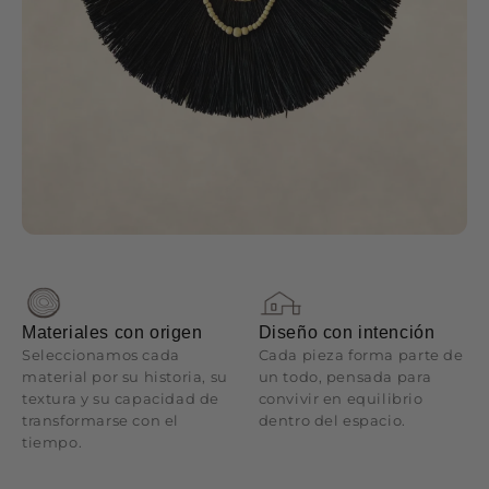
Materiales con origen
Diseño con intención
Seleccionamos cada
Cada pieza forma parte de
material por su historia, su
un todo, pensada para
textura y su capacidad de
convivir en equilibrio
transformarse con el
dentro del espacio.
tiempo.