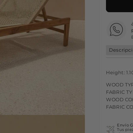
Descripc
Height: 1.
WOOD TYP
FABRIC TYP
WOOD COL
FABRIC CO
Envío G
Tus pie