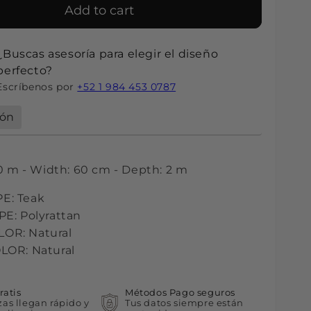
Add to cart
¿Buscas asesoría para elegir el diseño
perfecto?
Escríbenos por
+52 1 984 453 0787
ión
10 m - Width: 60 cm - Depth: 2 m
E: Teak
E: Polyrattan
OR: Natural
LOR: Natural
ratis
Métodos Pago seguros
zas llegan rápido y
Tus datos siempre están