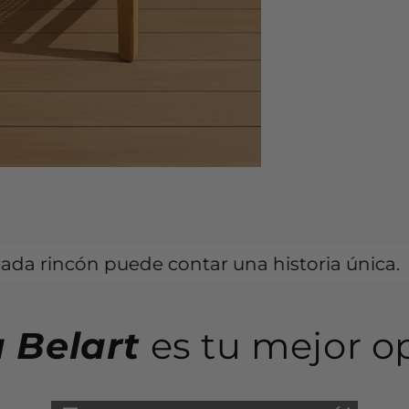
uede contar una historia única.
Tu esp
 Belart
es tu mejor o