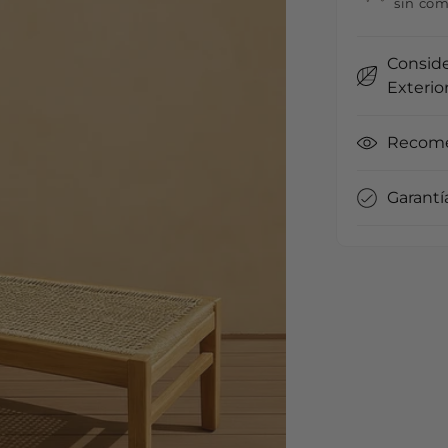
sin com
Conside
Exterio
Recome
Garantí