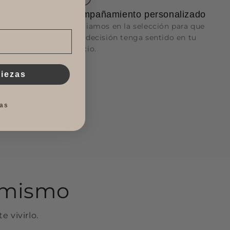
Acompañamiento personalizado
pertas que
Te guiamos en la selección para que
le y la
cada decisión tenga sentido en tu
espacio.
piezas
as
o mismo
e vivirlo.