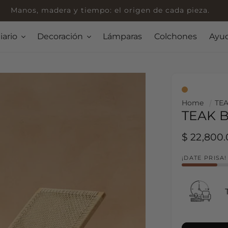
Manos, madera y tiempo: el origen de cada pieza.
iario
Decoración
Lámparas
Colchones
Ayu
Home
TE
TEAK 
Regular p
$ 22,800
¡DATE PRISA