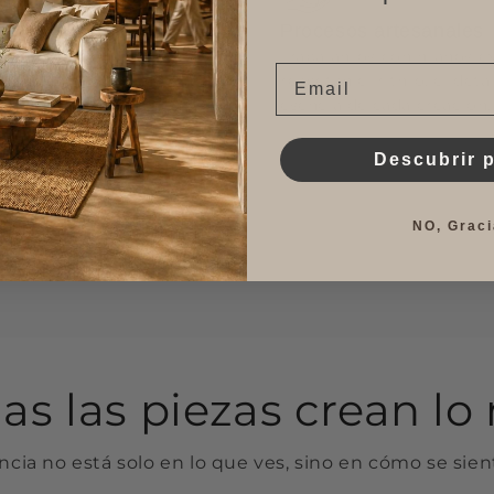
Procesos artesanales
Trabajamos con manos ex
Email
respetan el ritmo, el detal
esencia de cada creación.
Descubrir 
NO, Graci
as las piezas crean l
ncia no está solo en lo que ves, sino en cómo se sient