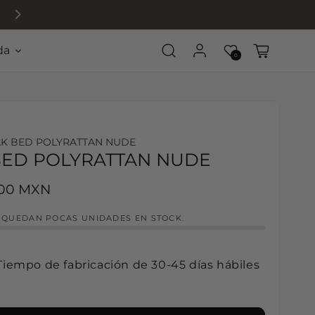
Espacios que sostienen
da
Log in
Wishlist
Cart
0
AK BED POLYRATTAN NUDE
BED POLYRATTAN NUDE
rice
.00 MXN
! QUEDAN POCAS UNIDADES EN STOCK.
Tiempo de fabricación de 30-45 días hábiles