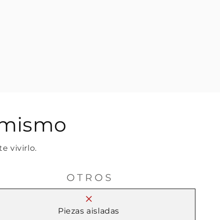
rte de
o mismo
e vivirlo.
ión, nuevas
y piezas
a transformar
Piezas aisladas
intención.