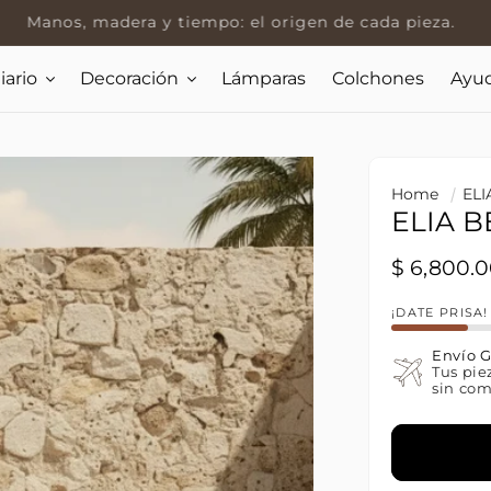
Espacios que sostienen
iario
Decoración
Lámparas
Colchones
Ayu
Home
ELI
ELIA 
Regular p
$ 6,800.
¡DATE PRISA
Envío G
Tus pie
sin com