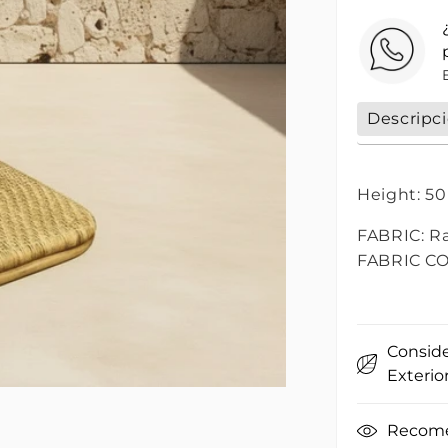
Descripc
Height: 50
FABRIC: R
FABRIC CO
Conside
Exterio
Recome