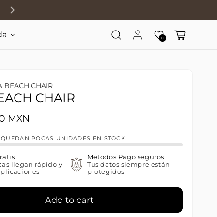
da
Log in
Wishlist
Cart
0
A BEACH CHAIR
BEACH CHAIR
rice
00 MXN
! QUEDAN POCAS UNIDADES EN STOCK.
ratis
Métodos Pago seguros
zas llegan rápido y
Tus datos siempre están
plicaciones
protegidos
Add to cart