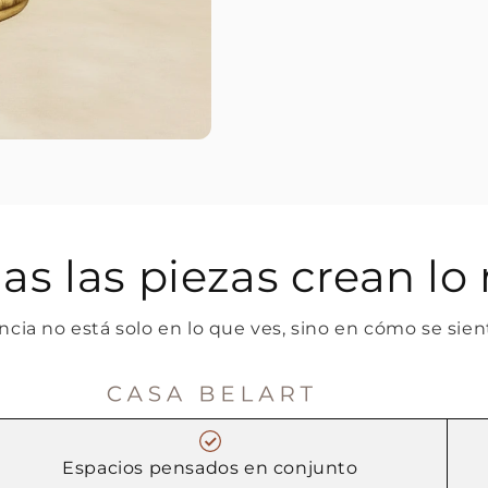
Forma pa
as las piezas crean l
ncia no está solo en lo que ves, sino en cómo se sient
Recibe inspirac
colecciones 
seleccionadas par
Espacios pensados en conjunto
tu espacio con 