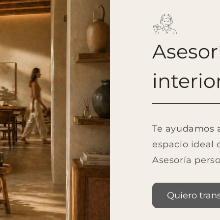
Asesor
interio
Te ayudamos a 
espacio ideal 
Asesoría perso
Quiero tran