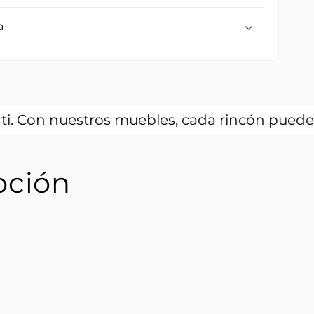
a
stros muebles, cada rincón puede contar una h
pción