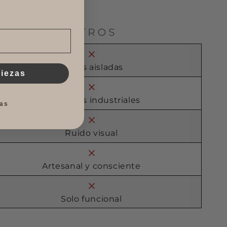
e vivirlo.
Piezas aisladas
piezas
Materiales industriales
as
Ruido visual
Artesanal y consciente
Solo funcional