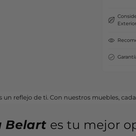
Conside
Exterio
Recome
Garantí
e ti. Con nuestros muebles, cada rincón puede 
 Belart
es tu mejor o