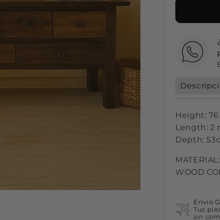
Descripc
Height: 7
Length: 2
Depth: 53
MATERIAL
WOOD COL
Envío G
Tus pie
sin com