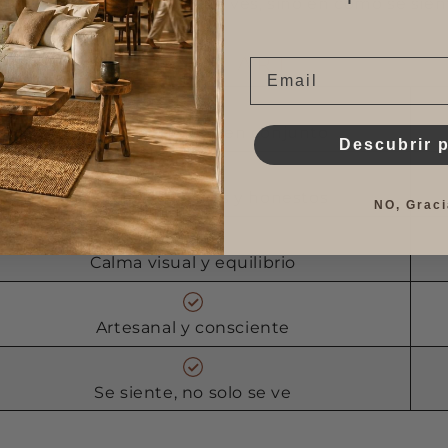
ncia no está solo en lo que ves, sino en cómo se sient
Email
Espacios pensados en conjunto
Descubrir 
Materiales naturales y honestos
NO, Graci
Calma visual y equilibrio
Artesanal y consciente
Se siente, no solo se ve