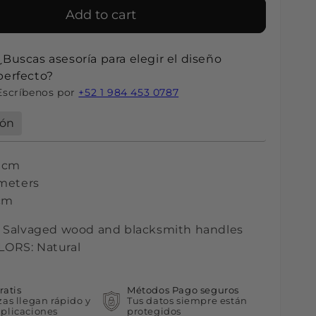
Add to cart
¿Buscas asesoría para elegir el diseño
perfecto?
Escríbenos por
+52 1 984 453 0787
ión
6 cm
 meters
cm
:
Salvaged wood and blacksmith handles
ORS: Natural
ratis
Métodos Pago seguros
zas llegan rápido y
Tus datos siempre están
plicaciones
protegidos