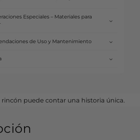
raciones Especiales – Materiales para
r
ndaciones de Uso y Mantenimiento
a
contar una historia única.
Tu espacio 
pción