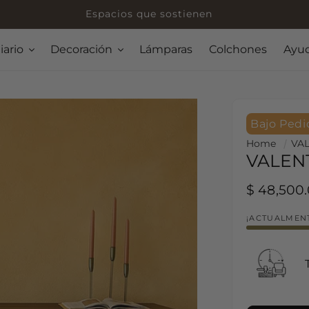
Espacios que sostienen
iario
Decoración
Lámparas
Colchones
Ayu
Bajo Pedi
Home
VA
VALEN
Regular p
$ 48,500
¡ACTUALMENT