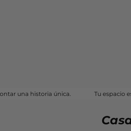
oria única.
Tu espacio es un reflejo d
Casa