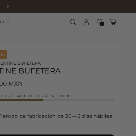
da
Log in
Wishlist
Cart
0
do
LENTINE BUFETERA
TINE BUFETERA
rice
.00 MXN
E ESTE ARTÍCULO ESTÁ EN STOCK!
Tiempo de fabricación de 30-45 días hábiles