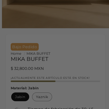
Bajo Pedido
Home
MIKA BUFFET
MIKA BUFFET
Regular price
$ 32,800.00 MXN
¡ACTUALMENTE ESTE ARTÍCULO ESTÁ EN STOCK!
Material:
Jabín
Jabín
Yaznik