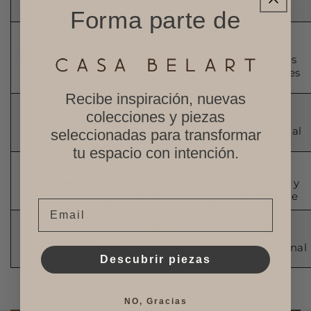
conjunto
Forma parte de
Materiales
Materialidad
Materiales
naturales y
industriales
honestos
Recibe inspiración, nuevas
colecciones y piezas
Estética
Calma visual y
Ruido visual
seleccionadas para transformar
equilibrio
tu espacio con intención.
Proceso
Artesanal y
Artesanal y
consciente
consciente
Email
Experiencia
Se siente, no
Solo funcional
solo se ve
Descubrir piezas
NO, Gracias