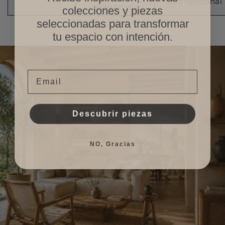
Solo funcional
solo se ve
colecciones y piezas
seleccionadas para transformar
tu espacio con intención.
Email
Descubrir piezas
NO, Gracias