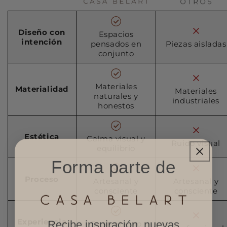
Diseño con
Espacios
intención
pensados en
Piezas aisladas
conjunto
Materiales
Materialidad
Materiales
naturales y
industriales
honestos
Estética
Calma visual y
Ruido visual
equilibrio
Forma parte de
Proceso
Artesanal y
Artesanal y
consciente
consciente
Experiencia
Recibe inspiración, nuevas
Se siente, no